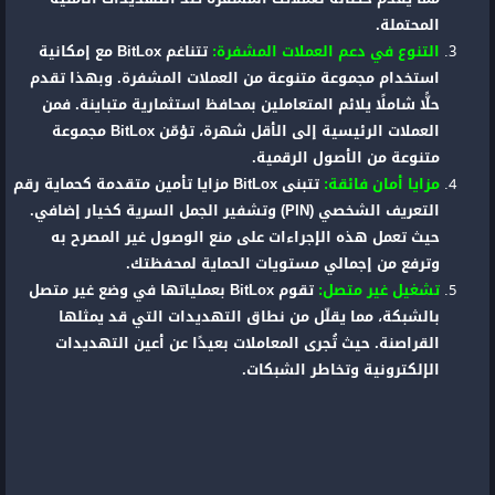
المحتملة.
التنوع في دعم العملات المشفرة:
تتناغم BitLox مع إمكانية
استخدام مجموعة متنوعة من العملات المشفرة. وبهذا تقدم
حلًّا شاملًا يلائم المتعاملين بمحافظ استثمارية متباينة. فمن
العملات الرئيسية إلى الأقل شهرة، تؤمّن BitLox مجموعة
متنوعة من الأصول الرقمية.
مزايا أمان فائقة:
تتبنى BitLox مزايا تأمين متقدمة كحماية رقم
التعريف الشخصي (PIN) وتشفير الجمل السرية كخيار إضافي.
حيث تعمل هذه الإجراءات على منع الوصول غير المصرح به
وترفع من إجمالي مستويات الحماية لمحفظتك.
تشغيل غير متصل:
تقوم BitLox بعملياتها في وضع غير متصل
بالشبكة، مما يقلّل من نطاق التهديدات التي قد يمثلها
القراصنة. حيث تُجرى المعاملات بعيدًا عن أعين التهديدات
الإلكترونية وتخاطر الشبكات.