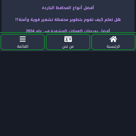
أفضل أنواع المحافظ الباردة
هل تعلم كيف تقوم بتطوير محفظة تشفير قوية وآمنة؟!
أفضل بورصات العملات المشفرة في عام 2024
الرئيسية
من نحن
القائمة
مشاركة
Twitter
Facebook
LinkedIn
Email
Telegram
WhatsApp
Wiki Business
مفتاحك الى عالم التداول الناجح , نساعدك لتبدأ الطريق نحو الحرية المالية