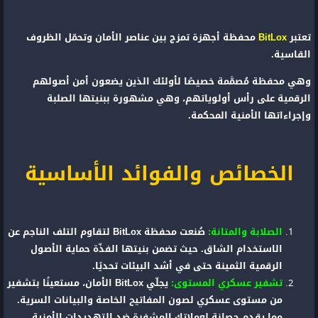
تعتبر
BitLox
محفظة أجهزة تمزج بين عناصر الأمان وتحمّل الظروف
القاسية.
وهي محفظة مُصمَّمة خصيصًا لأولئك الذين يضعون أمن أصولهم
الرقمية على رأس أولوياتهم، وهي مشهورة ببنيتها الصلبة
وإجراءاتها الأمنية المحكمة.
الخصائص والفوائد الأساسية
الصلابة والمتانة:
صُنعت محفظة BitLox لتقاوم التلف الناجم عن
الاستخدام الشاق. حيث تضمن بنيتها الفذّة حماية الأصول
الرقمية الثمينة حتى في أشد البيئات تحديًا.
تشفير عسكري المستوى:
يجلّي BitLox الأمان، مستعينًا بتشفير
من مستوى عسكري لصون المفاتيح الخاصة والبيانات السرية.
مما يقدم حصانة لعملاتك المشفرة ضد التهديدات الأمنية