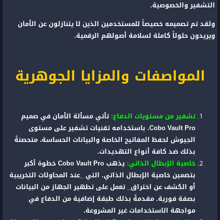
التشفير والخصوصية.
ولقد تم تصميمه خصيصاً للمستخدمين الذين لا يتنازلون عن الأمان
ويريدون حلولاً كاملة لسلامة أصولهم الرقمية.
المواصفات والمزايا الجوهرية
تشفير من مستويات الدفاع:
تأتي مسألة الأمان في صميم
Cobo Vault Pro. باستخدامه تقنيات تشفير على مستوى
الجيوش لحفظ المفاتيح الخاصة والبيانات الحساسة، متحصنةً
بذلك ضد كافة أنواع التهديدات.
خاصية الإبطال الذاتي:
يذهب Cobo Vault Pro خطوة أكبر
بتضمين خاصية الإبطال الذاتي. التي _عند المحاولات التخريبية
أو الكشف عن اختراق_ تعمل على تطهير الجهاز من البيانات
بصفة فورية. مقدمةً بذلك طبقة إضافية من الدفاع في
مواجهة الاستخدامات غير المشروعة.