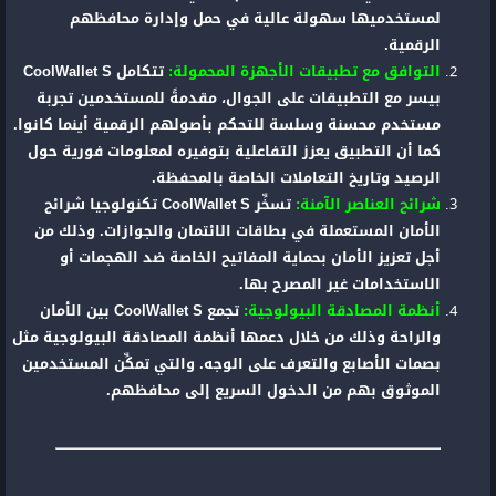
لمستخدميها سهولة عالية في حمل وإدارة محافظهم
الرقمية.
التوافق مع تطبيقات الأجهزة المحمولة:
تتكامل CoolWallet S
بيسر مع التطبيقات على الجوال، مقدمةً للمستخدمين تجربة
مستخدم محسنة وسلسة للتحكم بأصولهم الرقمية أينما كانوا.
كما أن التطبيق يعزز التفاعلية بتوفيره لمعلومات فورية حول
الرصيد وتاريخ التعاملات الخاصة بالمحفظة.
شرائح العناصر الآمنة:
تسخِّ
ر CoolWallet S تكنولوجيا شرائح
الأمان المستعملة في بطاقات الائتمان والجوازات. وذلك من
أجل تعزيز الأمان بحماية المفاتيح الخاصة ضد الهجمات أو
الاستخدامات غير المصرح بها.
أنظمة المصادقة البيولوجية:
تجمع CoolWallet S بين الأمان
والراحة وذلك من خلال دعمها أنظمة المصادقة البيولوجية مثل
بصمات الأصابع والتعرف على الوجه. والتي تمكِّن المستخدمين
الموثوق بهم من الدخول السريع إلى محافظهم.