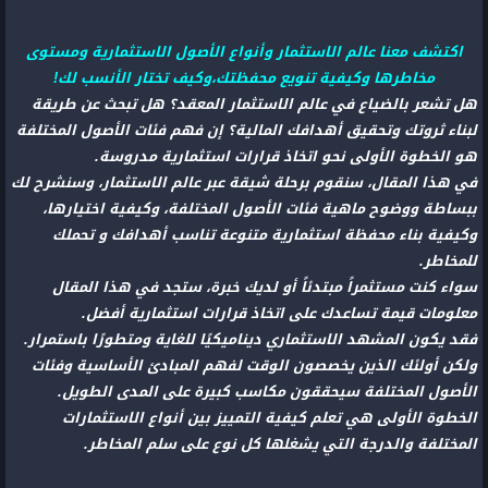
اكتشف معنا عالم الاستثمار وأنواع الأصول الاستثمارية ومستوى
مخاطرها وكيفية تنويع محفظتك،وكيف تختار الأنسب لك!
هل تشعر بالضياع في عالم الاستثمار المعقد؟ هل تبحث عن طريقة
لبناء ثروتك وتحقيق أهدافك المالية؟ إن فهم فئات الأصول المختلفة
هو الخطوة الأولى نحو اتخاذ قرارات استثمارية مدروسة.
في هذا المقال، سنقوم برحلة شيقة عبر عالم الاستثمار، وسنشرح لك
ببساطة ووضوح ماهية فئات الأصول المختلفة، وكيفية اختيارها،
وكيفية بناء محفظة استثمارية متنوعة تناسب أهدافك و تحملك
للمخاطر.
سواء كنت مستثمراً مبتدئاً أو لديك خبرة، ستجد في هذا المقال
معلومات قيمة تساعدك على اتخاذ قرارات استثمارية أفضل.
فقد يكون المشهد الاستثماري ديناميكيًا للغاية ومتطورًا باستمرار.
ولكن أولئك الذين يخصصون الوقت لفهم المبادئ الأساسية وفئات
الأصول المختلفة سيحققون مكاسب كبيرة على المدى الطويل.
الخطوة الأولى هي تعلم كيفية التمييز بين أنواع الاستثمارات
المختلفة والدرجة التي يشغلها كل نوع على سلم المخاطر.