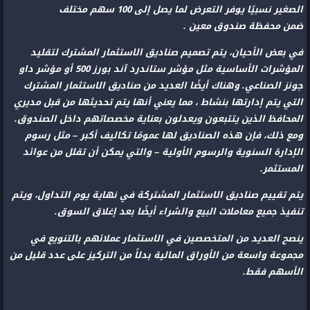
الصغير نسبيًا يوفر التعرض لما يصل إلى 100 سهم مختلف
ضمن محفظة صندوق معين .
في بعض الأحيان، يتم تصميم صناديق الاستثمار المشترك لتقليد
المؤشرات الأساسية مثل مؤشر ستاندرد آند بورز 500 أو مؤشر داو
جونز الصناعي. وهناك أيضًا العديد من صناديق الاستثمار المشترك
التي يتم إدارتها بنشاط ، مما يعني أنها يتم تحديثها من قبل مديري
المحافظ الذين يتتبعون ويعدلون بعناية مخصصاتهم داخل الصندوق.
ومع ذلك، فإن هذه الصناديق لها عمومًا تكاليف أكبر – مثل رسوم
الإدارة السنوية والرسوم الأولية – والتي يمكن أن تقلل من عوائد
المستثمر.
يتم تقييم صناديق الاستثمار المشتركة في نهاية يوم التداول، ويتم
تنفيذ جميع معاملات البيع والشراء أيضًا بعد إغلاق السوق.
ينصح العديد من المتخصصين في الاستثمار عملائهم بالتنويع في
مجموعة واسعة من الأوراق المالية بدلاً من التركيز على عدد قليل من
الأسهم فقط.