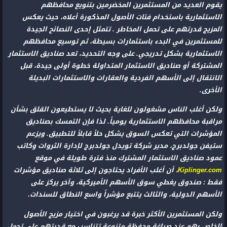
يقوم العديد من المستثمرين المخضرمين بتنويع محافظهم
الاستثمارية باستخدام فئات الأصول المذكورة أعلاه، حيث يعكس
المزيج قدرتهم على تحمل المخاطر . تتمثل إحدى النصائح الجيدة
للمستثمرين في البدء باستثمارات بسيطة، ثم توسيع محافظهم
الاستثمارية بشكل تدريجي. على وجه التحديد، تعد صناديق الاستثمار
المشتركة أو صناديق الاستثمار المتداولة خطوة أولى جيدة، قبل
الانتقال إلى الأسهم الفردية والعقارات والاستثمارات البديلة
الأخرى.
ولكن أغلب الناس مشغولون للغاية بحيث لا يستطيعون القلق بشأن
مراقبة محافظهم الاستثمارية يومياً. لذا فإن التمسك بصناديق
المؤشرات التي تعكس السوق يشكل حلاً قابلاً للتطبيق. ويزعم
ستيفن جولدبرج، مدير شركة تويدل جولدبرج لإدارة الثروات وكاتب
عمود صناديق الاستثمار المشترك منذ فترة طويلة في موقع
Kiplinger.com
، أن أغلب الأفراد يحتاجون إلى ثلاثة صناديق مؤشرات
فقط : صندوق يغطي سوق الأسهم الأميركية، وآخر يركز على
الأسهم الدولية، والثالث يتتبع مؤشراً واسع النطاق للسندات.
ولكن المستثمرين الأكثر خبرة قد يرغبون في اختيار مزيج الأصول
الخاص بهم عند صياغة محفظة متنوعة تتناسب مع قدرتهم على تحمل