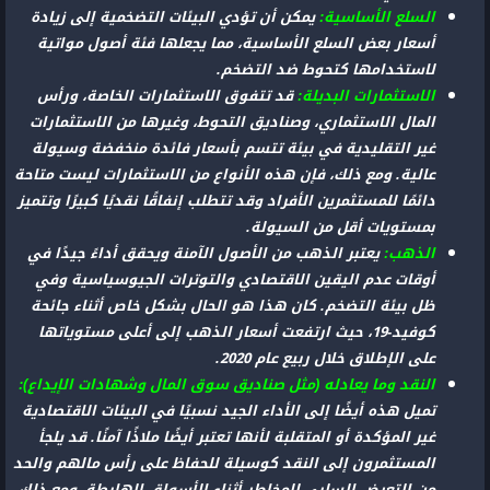
السلع الأساسية:
يمكن أن تؤدي البيئات التضخمية إلى زيادة
أسعار بعض السلع الأساسية، مما يجعلها فئة أصول مواتية
لاستخدامها كتحوط ضد التضخم.
الاستثمارات البديلة:
قد تتفوق الاستثمارات الخاصة، ورأس
المال الاستثماري، وصناديق التحوط، وغيرها من الاستثمارات
غير التقليدية في بيئة تتسم بأسعار فائدة منخفضة وسيولة
عالية. ومع ذلك، فإن هذه الأنواع من الاستثمارات ليست متاحة
دائمًا للمستثمرين الأفراد وقد تتطلب إنفاقًا نقديًا كبيرًا وتتميز
بمستويات أقل من السيولة.
الذهب:
يعتبر الذهب من الأصول الآمنة ويحقق أداءً جيدًا في
أوقات عدم اليقين الاقتصادي والتوترات الجيوسياسية وفي
ظل بيئة التضخم. كان هذا هو الحال بشكل خاص أثناء جائحة
كوفيد-19، حيث ارتفعت أسعار الذهب إلى أعلى مستوياتها
على الإطلاق خلال ربيع عام 2020.
النقد وما يعادله (مثل صناديق سوق المال وشهادات الإيداع):
تميل هذه أيضًا إلى الأداء الجيد نسبيًا في البيئات الاقتصادية
غير المؤكدة أو المتقلبة لأنها تعتبر أيضًا ملاذًا آمنًا. قد يلجأ
المستثمرون إلى النقد كوسيلة للحفاظ على رأس مالهم والحد
من التعرض السلبي للمخاطر أثناء الأسواق الهابطة. ومع ذلك،