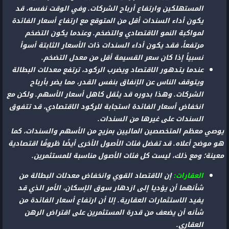
المستهلكين وارتفاع أرباح الشركات. وفي الوقت نفسه، قد
يكون أداء السندات أقل من المتوقع مع ارتفاع أسعار الفائدة
لمواكبة النمو الاقتصادي والتضخم. وعندما يكون التضخم
مرتفعاً، فقد يكون أداء السندات ذات الأسعار الثابتة أسوأ
نسبياً إذا كان سعر القسيمة أقل من معدل التضخم.
عندما يتدهور الاقتصاد ويضرب الركود، ترتفع معدلات البطالة
ويتوقف الناس عن الإنفاق بنفس القدر، مما يضر بأرباح
الشركات. وهذا بدوره قد يثقل كاهل أسعار الأسهم. ولكن مع
انخفاض أسعار الفائدة استجابة للركود الاقتصادي، قد تتفوق
السندات على غيرها من السندات.
يوصي معظم المتخصصين الماليين بمزيج من الأسهم والسندات، كما
هو موضح أعلاه. قد تفضل فئات الأصول الأخرى أيضًا ظروفًا اقتصادية
معينة؛ ومع ذلك، ليست كل فئات الأصول مناسبة للمستثمرين.
العقارات:
إن الاقتصاد القوي وانخفاض معدلات البطالة من
شأنهما أن يؤديا إلى ازدهار سوق الإسكان، الأمر الذي قد
يفيد الاستثمارات العقارية. إلا أن ارتفاع أسعار الفائدة من
شأنه أن يضعف من قدرة المستثمرين على اقتراض الرهن
العقاري.