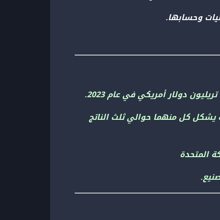
ئيات وحسابها.
يث يشكل كل منهما حوالي ثلث الناتج
كة المتحدة
نيع.