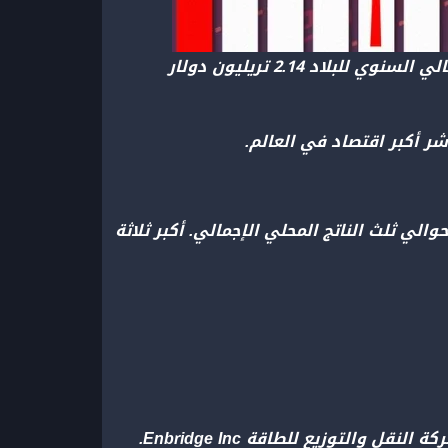
الاقتصاد الكندي متطور للغاية وهو أحد أكبر الاقتصادات في العالم. في عام 2023 بلغ الناتج المحلي الإجمالي السنوي للبلاد 2.14 تريليون دولار
لي ثلث الناتج المحلي الإجمالي. أكبر ثلاثة