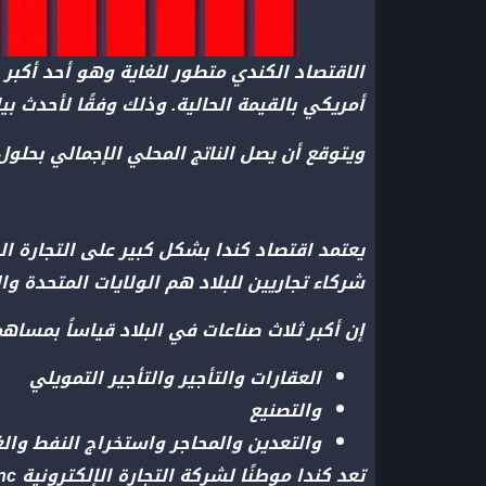
أمريكي بالقيمة الحالية. وذلك وفقًا لأحدث بيا
ويتوقع أن يصل الناتج المحلي الإجمالي بحلول نهاية عام 2024 إلى 2.21 تريليون دولار. وهذا يجعل كندا عا
يعتمد اقتصاد كندا بشكل كبير على التجارة ال
شركاء تجاريين للبلاد هم الولايات المتحدة وا
إن أكبر ثلاث صناعات في البلاد قياساً بمساه
العقارات والتأجير والتأجير التمويلي
والتصنيع
والتعدين
والمحاجر واستخراج النفط والغ
تعد كندا موطنًا لشركة التجارة الإلكترونية Shopify Inc.، والبنوك الكبرى مثل Royal Bank of Canada، وشركة النقل والتوزيع للطاقة Enbridge Inc.