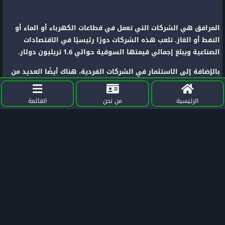
المرافق هي الشركات التي تعمل في قطاعات الكهرباء أو الماء أو
النفط أو الغاز. تلعب هذه الشركات دورًا رئيسيًا في الاقتصادات
الصناعية ويبلغ إجمالي قيمتها السوقية حوالي 1.6 تريليون دولار.
بالإضافة إلى الاستثمار في الشركات الفردية، هناك أيضًا العديد من
الصناديق المستهدفة التي يتم استثمارها في سلة من شركات قطاع
المرافق.
الرئيسية
من نحن
القائمة
وفي الختام:
يمكن استخدام المنفعة لقياس مدى فائدة السلع والخدمات
للمستهلكين.
في حين أن هناك قيود عند ظهور المزيد من المتغيرات والاختلافات
في السوق، إلا أنه لا يزال يتم فحص أنواع مختلفة من المنفعة