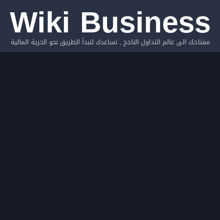
Wiki Business
مفتاحك الى عالم التداول الناجح , نساعدك لتبدأ الطريق نحو الحرية المالية
نساعدك لتبدأ الكسب من التداول , لدينا منظومة كاملة لاحتراف التداول
جميع الحقوق محفوظة Wiki Business © 2026 | برمجة وتصميم
Thopean Group