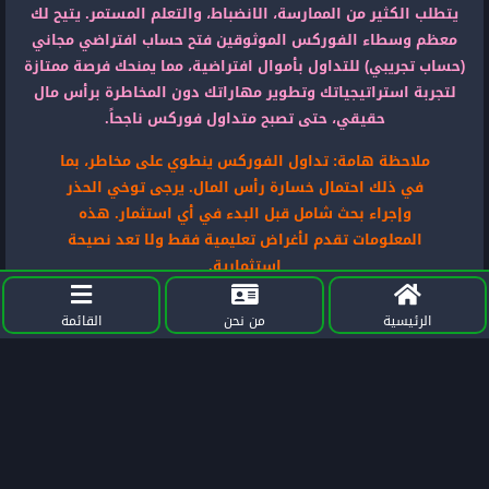
يتطلب الكثير من الممارسة، الانضباط، والتعلم المستمر. يتيح لك
معظم وسطاء الفوركس الموثوقين فتح حساب افتراضي مجاني
(حساب تجريبي) للتداول بأموال افتراضية، مما يمنحك فرصة ممتازة
لتجربة استراتيجياتك وتطوير مهاراتك دون المخاطرة برأس مال
حقيقي، حتى تصبح متداول فوركس ناجحاً.
ملاحظة هامة: تداول الفوركس ينطوي على مخاطر، بما
في ذلك احتمال خسارة رأس المال. يرجى توخي الحذر
وإجراء بحث شامل قبل البدء في أي استثمار. هذه
المعلومات تقدم لأغراض تعليمية فقط ولا تعد نصيحة
استثمارية.
الرئيسية
من نحن
القائمة
اقرأ أيضًا ضمن سلسلة
“استراتيجية وتعليم تداول
الفوركس” :