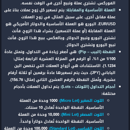
الفوركس، تشتري عملة وتبيع أخرى في الوقت نفسه.
العملة الأساسية والمقابلة:
يتم تسعير كل زوج عملات بناءً على
عملة مقابل أخرى. على سبيل المثال، في زوج العملات
EUR/USD، اليورو هو العملة الأساسية والدولار الأمريكي هو
العملة المقابلة (أو عملة التسعير). بشراء هذا الزوج، فأنت
تشتري اليورو وتبيع الدولار. وبالعكس، ببيع هذا الزوج، فأنت
تبيع اليورو وتشتري الدولار.
النقطة (البيب – Pip):
هي أصغر زيادة في التداول، وتمثل عادةً
1/100 من 1%، أو الرقم في المنزلة العشرية الرابعة (مثال:
1.1234). الاستثناءات هي أزواج العملات التي تتضمن الين
الياباني (JPY)، حيث يتم تسعيرها عادةً برقمين أو ثلاثة أرقام
عشرية، وتُمثل النقطة بالرقم العشري الثاني (مثال: 156.78).
أحجام التداول (اللوتات – Lots):
يتم تداول العملات بأحجام
مختلفة:
اللوت الصغير (Micro Lot):
1000 وحدة من العملة
الأساسية. النقطة الواحدة تُعادل 10 سنتات.
اللوت المصغر (Mini Lot):
10,000 وحدة من العملة
الأساسية. النقطة الواحدة تُعادل دولاراً واحداً.
اللوت القياسي (Standard Lot):
100,000 وحدة من العملة