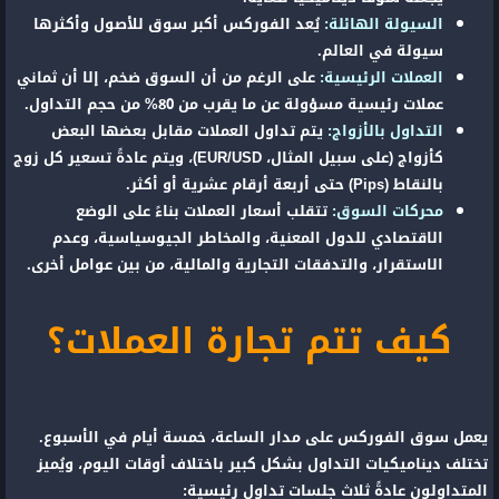
السيولة الهائلة:
يُعد الفوركس أكبر سوق للأصول وأكثرها
سيولة في العالم.
العملات الرئيسية:
على الرغم من أن السوق ضخم، إلا أن ثماني
عملات رئيسية مسؤولة عن ما يقرب من 80% من حجم التداول.
التداول بالأزواج:
يتم تداول العملات مقابل بعضها البعض
كأزواج (على سبيل المثال، EUR/USD)، ويتم عادةً تسعير كل زوج
بالنقاط (Pips) حتى أربعة أرقام عشرية أو أكثر.
محركات السوق:
تتقلب أسعار العملات بناءً على الوضع
الاقتصادي للدول المعنية، والمخاطر الجيوسياسية، وعدم
الاستقرار، والتدفقات التجارية والمالية، من بين عوامل أخرى.
كيف تتم تجارة العملات؟
يعمل سوق الفوركس على مدار الساعة، خمسة أيام في الأسبوع.
تختلف ديناميكيات التداول بشكل كبير باختلاف أوقات اليوم، ويُميز
المتداولون عادةً ثلاث جلسات تداول رئيسية: