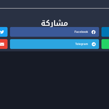
مشاركة
Facebook
Telegram
Wiki Business
مفتاحك الى عالم التداول الناجح , نساعدك لتبدأ الطريق نحو الحرية المالية
نساعدك لتبدأ الكسب من التداول , لدينا منظومة كاملة لاحتراف التداول