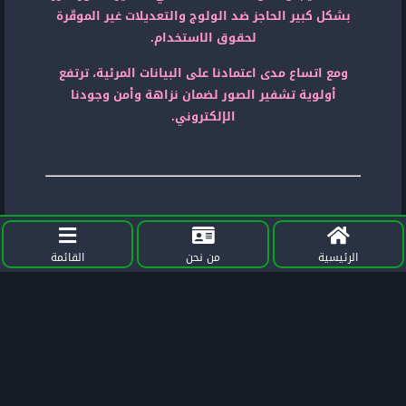
بشكل كبير الحاجز ضد الولوج والتعديلات غير الموقّرة
لحقوق الاستخدام.
ومع اتساع مدى اعتمادنا على البيانات المرئية، ترتفع
أولوية تشفير الصور لضمان نزاهة وأمن وجودنا
الإلكتروني.
اقرأ أيضًا:
الرئيسية
من نحن
القائمة
ما المقصود بالتشفير؟!
ما هو تشفير البيانات ؟!
عمليات سحب بساط التشفير: ما هي وكيفية تجنبها