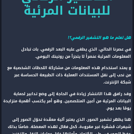
للبيانات المرئية
هل تعلم ما هو التشفير الرقمي؟!
في عصرنا الحالي، الذي يطغى عليه البعد الرقمي، بات تبادل
المعلومات المرئية عنصراً لا يتجزأ من روتينك اليومي.
و يمتد استخدام هذه المعلومات من مشاركة اللحظات الشخصية مع
من نحب إلى نقل المستندات العملية ذات الطبيعة الحساسة عبر
شبكة الإنترنت.
وقد رافق هذا الانتشار زيادة في الحاجة إلى وضع تدابير لحماية
البيانات المرئية من أعين المتلصصين. وهو أمر يكتسب أهمية متزايدة
يومًا بعد يوم.
هنا يظهر تشفير الصور، الذي يعتبر آلية معقّدة تحوّل الصور إلى
شيفرات مُشفّرة غير مقروءة، كحل فعّال لهذه المعضلة. ضامنًا بذلك
حفظ الصور في طي الكتمان وأمانها خلال عمليات النقل والتخزين.