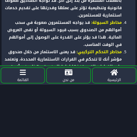
بالعملات المشفرة من بلد إلى آخر. قد تواجه الصناديق ضغوطًا
قانونية وتنظيمية تؤثر على عملها وقدرتها على تقديم خدمات
استثمارية للمستثمرين.
مخاطر السيولة:
قد يواجه المستثمرون صعوبة في سحب
أموالهم من الصندوق بسبب قيود السيولة أو نقص العروض
المالية. هذا قد يؤثر على القدرة على الوصول إلى أموالهم
في الوقت المناسب.
مخاطر التحكم التركيبي:
قد يعنى الاستثمار من خلال صندوق
مؤشر أنك لا تتحكم في القرارات الاستثمارية المحددة، وتعتمد
على القرارات التي يتخذها إدارة الصندوق. هذا يعني أنه قد
يكون لديك قليل من التأثير على كيفية إدارة أموالك.
الرئيسية
من نحن
القائمة
ختاماً عزيزي العميل تعتبر Iconomi منصة مفيدة للمستثمرين الذين
يرغبون في الاستفادة من فوائد الاستثمار في العملات المشفرة دون
الحاجة لمعرفة فنية عميقة أو إدارة المحافظ بشكل فردي. يمكن
للمستثمرين الاستفادة من تجربة فريق الخبراء في Iconomi
واستراتيجياتهم في الاستثمار المشفر لتحقيق أهدافهم المالية.
مشاركة