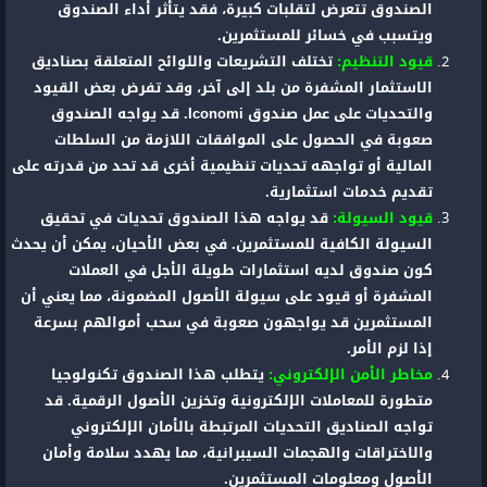
الصندوق تتعرض لتقلبات كبيرة، فقد يتأثر أداء الصندوق
ويتسبب في خسائر للمستثمرين.
قيود التنظيم:
تختلف التشريعات واللوائح المتعلقة بصناديق
الاستثمار المشفرة من بلد إلى آخر، وقد تفرض بعض القيود
والتحديات على عمل صندوق Iconomi. قد يواجه الصندوق
صعوبة في الحصول على الموافقات اللازمة من السلطات
المالية أو تواجهه تحديات تنظيمية أخرى قد تحد من قدرته على
تقديم خدمات استثمارية.
قيود السيولة:
قد يواجه هذا الصندوق تحديات في تحقيق
السيولة الكافية للمستثمرين. في بعض الأحيان، يمكن أن يحدث
كون صندوق لديه استثمارات طويلة الأجل في العملات
المشفرة أو قيود على سيولة الأصول المضمونة، مما يعني أن
المستثمرين قد يواجهون صعوبة في سحب أموالهم بسرعة
إذا لزم الأمر.
مخاطر الأمن الإلكتروني:
يتطلب هذا الصندوق تكنولوجيا
متطورة للمعاملات الإلكترونية وتخزين الأصول الرقمية. قد
تواجه الصناديق التحديات المرتبطة بالأمان الإلكتروني
والاختراقات والهجمات السيبرانية، مما يهدد سلامة وأمان
الأصول ومعلومات المستثمرين.