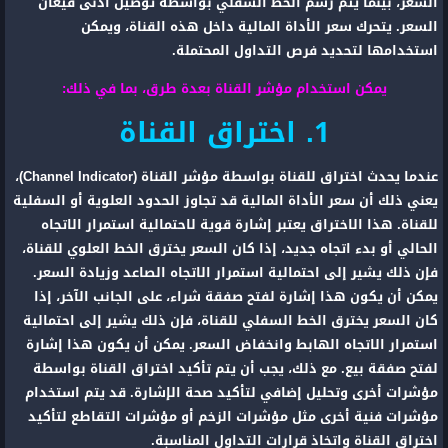
السعر، بينما يتم رسم الخط السفلي بواسطة توصيل أدنى قيعان
السعر. يتحرك سعر الأداة المالية داخل هذه القناة، ويمكن
استخدامها لتحديد فرص التداول المحتملة.
يمكن استخدام مؤشر القناة بعدة طرق، بما في ذلك:
1. اختراق القناة
عندما يحدث اختراق للقناة بواسطة مؤشر القناة (Channel Indicator)،
يعني ذلك أن سعر الأداة المالية قد تجاوز الحدود العلوية أو السفلية
للقناة. هذا الاختراق يعتبر إشارة قوية لاحتمالية استمرار الاتجاه
الحالي أو بدء اتجاه جديد، إذا كان السعر يخترق الخط العلوي للقناة،
فإن ذلك يشير إلى احتمالية استمرار الاتجاه الصاعد وزيادة السعر.
يمكن أن يكون هذا إشارة لفتح صفقة شراء، على الجانب الآخر، إذا
كان السعر يخترق الخط السفلي للقناة، فإن ذلك يشير إلى احتمالية
استمرار الاتجاه الهابط وانخفاض السعر. يمكن أن يكون هذا إشارة
لفتح صفقة بيع. مع ذلك، يجب أن يتم تأكيد اختراق القناة بواسطة
مؤشرات أخرى وتحليل إضافي لتأكيد صحة الإشارة. قد يتم استخدام
مؤشرات فنية أخرى مثل مؤشرات الزخم أو مؤشرات التقاطع لتأكيد
اختراق القناة واتخاذ قرارات التداول المناسبة.