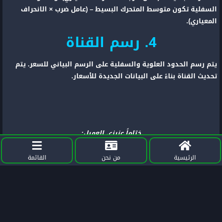
السفلية تكون متوسط المتحرك البسيط – (عامل ضرب × الانحراف
المعياري).
4. رسم القناة
يتم رسم الحدود العلوية والسفلية على الرسم البياني للسعر. يتم
تحديث القناة بناءً على البيانات الجديدة للأسعار.
ختاماً عزيزي العميل:
يجب أن تعلم أن مؤشر القناة يوفر معلومات قيمة حول اتجاه السوق
الرئيسية
من نحن
القائمة
ومستويات الدعم والمقاومة والتذبذبات. يمكن استخدامه كأداة
لاتخاذ قرارات التداول المناسبة وتحسين أداء التداول. ومع ذلك، يجب
أن يتم استخدامه بجانب مؤشرات أخرى.
مشاركة