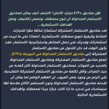
هل صناديق ETFs خيارك الأمثل؟ اكتشف كيف يمكن لصناديق
الاستثمار المتداولة أن تنوع محفظتك، وتخفض تكاليفك، وتعزز
أهدافك الاستثمارية…
تعد صناديق الاستثمار المشتركة استثمارًا شائعًا نظرًا للخيارات
المتاحة وكيفية تنويع محفظتك الاستثمارية. اعتمادًا على ما تريده من
استثماراتك وقدرتك على تحمل المخاطر واستراتيجية الاستثمار، فقد
يكون الوقت قد حان للتحول من صناديق الاستثمار
المشتركة إلى
صناديق الاستثمار المتداولة في البورصة (ETFs)
.
تتمتع صناديق الاستثمار المشتركة وصناديق الاستثمار المتداولة
بالعديد من الفوائد. فصناديق الاستثمار المتداولة أكثر كفاءة من
حيث الضرائب وأقل تكلفة من صناديق الاستثمار المشتركة التقليدية،
على الرغم من وجود بعض العيوب. إن الفهم الواضح لما يمكن أن
تقدمه صناديق الاستثمار المتداولة ونوع المستثمر الأكثر ملاءمة لها
سيساعدك في تحديد ما إذا كانت خيارًا جيدًا لمحفظتك وأهدافك
الاستثمارية الحالية.