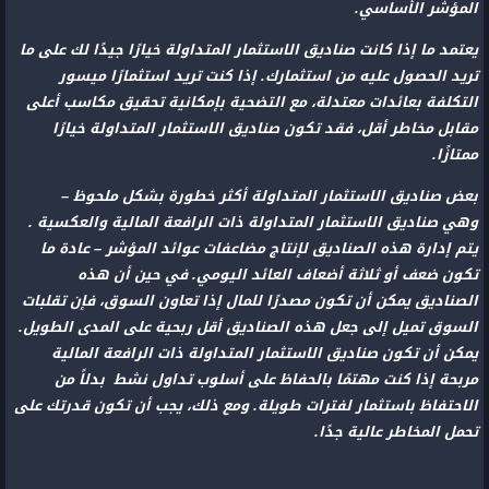
المؤشر الأساسي.
يعتمد ما إذا كانت صناديق الاستثمار المتداولة خيارًا جيدًا لك على ما
تريد الحصول عليه من استثمارك. إذا كنت تريد استثمارًا ميسور
التكلفة بعائدات معتدلة، مع التضحية بإمكانية تحقيق مكاسب أعلى
مقابل مخاطر أقل، فقد تكون صناديق الاستثمار المتداولة خيارًا
ممتازًا.
بعض صناديق الاستثمار المتداولة أكثر خطورة بشكل ملحوظ –
وهي صناديق الاستثمار المتداولة ذات الرافعة المالية والعكسية .
يتم إدارة هذه الصناديق لإنتاج مضاعفات عوائد المؤشر – عادة ما
تكون ضعف أو ثلاثة أضعاف العائد اليومي. في حين أن هذه
الصناديق يمكن أن تكون مصدرًا للمال إذا تعاون السوق، فإن تقلبات
السوق تميل إلى جعل هذه الصناديق أقل ربحية على المدى الطويل.
يمكن أن تكون صناديق الاستثمار المتداولة ذات الرافعة المالية
مربحة إذا كنت مهتمًا بالحفاظ على أسلوب تداول نشط بدلاً من
الاحتفاظ باستثمار لفترات طويلة. ومع ذلك، يجب أن تكون قدرتك على
تحمل المخاطر عالية جدًا.