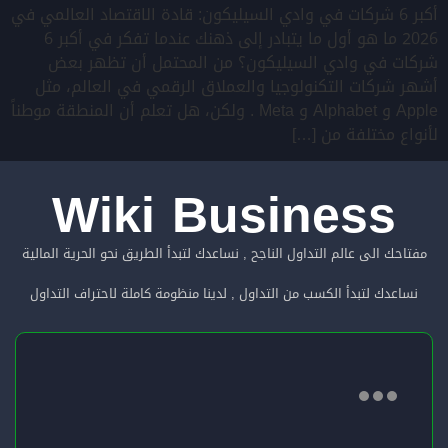
أكبر 6 شركات في وادي السيليكون: قادة الاقتصاد العالمي في
2026 ما هو أول ما يتبادر إلى ذهنك عندما تفكر في أكبر 6
شركات في وادي السيليكون؟ من المحتمل أن تظهر بعض
أشهر شركات التكنولوجيا والعملاق الرقمي في العالم، مثل
Apple و Alphabet و Meta . ولكن، هل تعلم أن المنطقة موطناً
لأنواع مختلفة من […]
Wiki Business
مفتاحك الى عالم التداول الناجح , نساعدك لتبدأ الطريق نحو الحرية المالية
نساعدك لتبدأ الكسب من التداول , لدينا منظومة كاملة لاحتراف التداول