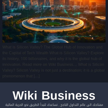
What is Silicon Valley? The Global Hub of Innovation and
the Capital of Tech Wealth What is Silicon Valley? Explore
its history, 100 billionaires, and why it is the global hub of
innovation. Read more on Wiki Business… What is Silicon
Valley? Silicon Valley is not just a destination; it is a global
phenomenon that […]
Wiki Business
مفتاحك الى عالم التداول الناجح , نساعدك لتبدأ الطريق نحو الحرية المالية