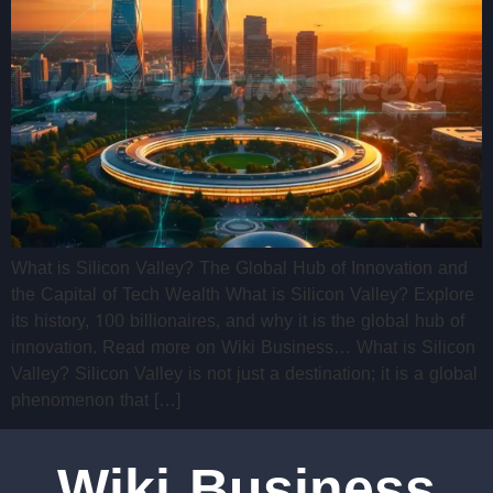
What is Silicon Valley? The Global Hub of Innovation and
the Capital of Tech Wealth What is Silicon Valley? Explore
its history, 100 billionaires, and why it is the global hub of
innovation. Read more on Wiki Business… What is Silicon
Valley? Silicon Valley is not just a destination; it is a global
phenomenon that […]
Wiki Business