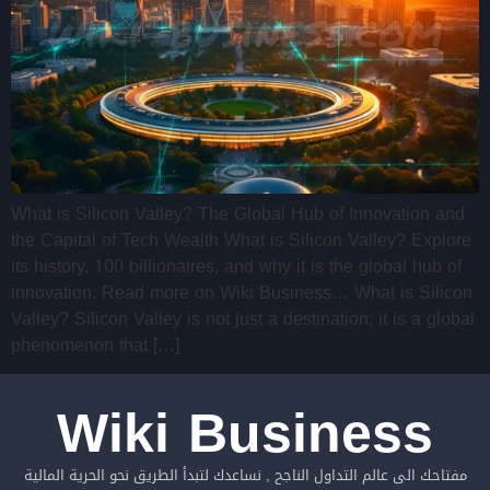
What is Silicon Valley? The Global Hub of Innovation and
the Capital of Tech Wealth What is Silicon Valley? Explore
its history, 100 billionaires, and why it is the global hub of
innovation. Read more on Wiki Business… What is Silicon
Valley? Silicon Valley is not just a destination; it is a global
phenomenon that […]
Wiki Business
مفتاحك الى عالم التداول الناجح , نساعدك لتبدأ الطريق نحو الحرية المالية