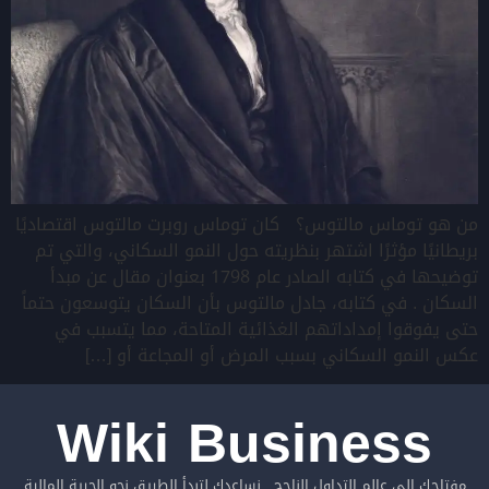
من هو توماس مالتوس؟ كان توماس روبرت مالتوس اقتصاديًا
بريطانيًا مؤثرًا اشتهر بنظريته حول النمو السكاني، والتي تم
توضيحها في كتابه الصادر عام 1798 بعنوان مقال عن مبدأ
السكان . في كتابه، جادل مالتوس بأن السكان يتوسعون حتماً
حتى يفوقوا إمداداتهم الغذائية المتاحة، مما يتسبب في
عكس النمو السكاني بسبب المرض أو المجاعة أو […]
Wiki Business
مفتاحك الى عالم التداول الناجح , نساعدك لتبدأ الطريق نحو الحرية المالية