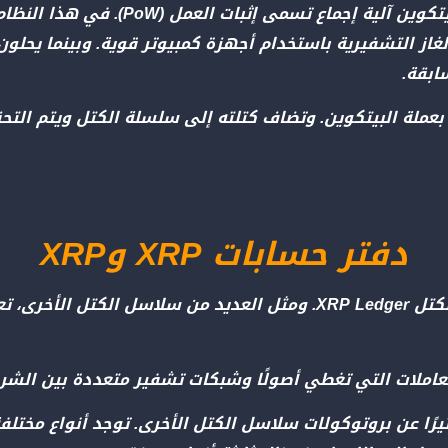
الكتل ومنع المعاملات الاحتيالية، يستخدم ال
از التشفيرية باستخدام أجهزة كمبيوتر قوية. وبينما يحلون
ابقة.
بعملة البيتكوين. وتضاف كتلته إلى سلسلة الكتل ويتم الت
دفتر حسابات XRP وXRP
XRP هي العملة المشفرة الأصلية لسلسلة الكتل XRP Ledger. ومثل العديد