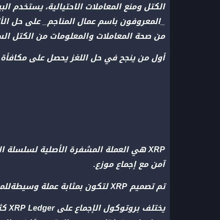
_المعروفون باسم عمال المناجم_ على حل الألغ
من صحة المعاملات والمعلومات من الكتل الس
أول من ينجح في حل اللغز يحصل على مكافأة 
آمن مع إجماع موزع.
تم تصميم XRP لتكون بمثابة عملة وسيطةللمعاملات التي تغطي أصولًا وشبكات تشفير متعددة بين الشركات.