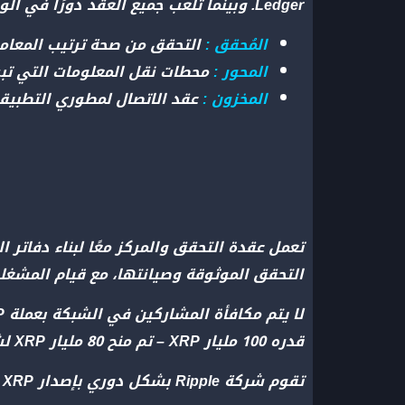
Ledger. وبينما تلعب جميع العقد دورًا في الوصول إلى الإجماع، فهناك ثلاثة أنواع مميزة:
المُحقق :
التحقق من صحة ترتيب المعاملا
المحور :
محطات نقل المعلومات التي تبث 
المخزون :
عقد الاتصال لمطوري التطبيق
تعمل عقدة التحقق والمركز معًا لبناء دفاتر 
التحقق الموثوقة وصيانتها، مع قيام المشغلي
قدره 100 مليار XRP – تم منح 80 مليار XRP لشركة Ripple، وذهب الباقي إلى المطورين.
تقوم شركة Ripple بشكل دوري بإصدار XRP من حسابات الضمان الخاصة بها لتمويل عملياتها.