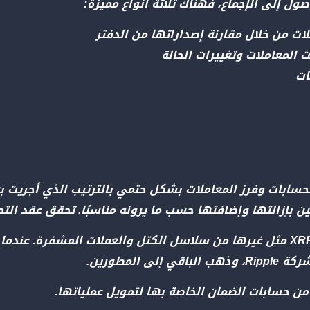
ت من خلال مقارنة إصداراتها من الدفتر
المعاملات وتغييرات الحالة
ات
الحسابات وفرز المعاملات بشكل حتمي بالترتيب الذي أجريت به
ن بإزالتها وإضافتها حسب ما يرونه مناسبًا. تحقق عقد التح
لا يتم مكافأة المشاركين في الشبكة بعملة XRP مثل غيرها من سلاسل الكتل والعمل