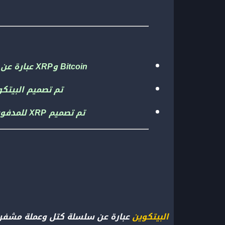
Bitcoin وXRP عبارة عن عملات رقمية مشفرة، ولكن XRP أرخص وأسرع وأكثر قابلية للتطوير وأكثر صداقة للبيئة.
تم تصميم البيتكو
تم تصميم XRP للمدفوعات عبر الحدود ولكنها تحظى أيضًا بشعبية لدى العديد من مستثمري العملات المشفرة.
البيتكوين
عبارة عن سلسلة كتل وعملة مشفرة