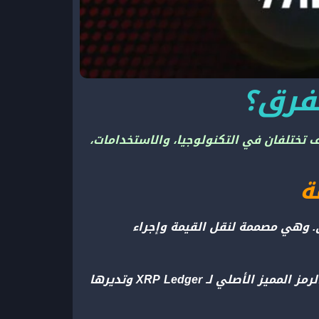
دتين، وكيف تختلفان في التكنولوجيا، والاستخدامات،
. وهي مصممة لنقل القيمة وإجراء
XRP هي عملة مشفرة أخرى مصممة لتكون نظام دفع أسرع وأرخص للشركات والمؤسسات المالية. إنها الرمز المميز الأصلي لـ XRP Ledger وتديرها