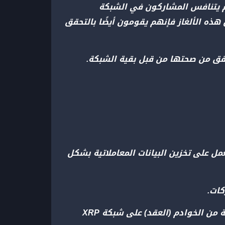
بيتكوين آلية إجماع تسمى إثبات العمل (PoW). في هذا النظام يتنافس المشاركون في الشبكة
 هذه الألغاز فإنهم يقومون أيضًا بالتحقق
حقق من صحتها من قبل بقية الشبكة.
 من سلاسل الكتل الأخرى، تعمل على تخزين البيانات المعاملاتية بشكل
يختلف بروتوكول الإجماع على XRP Ledger كثيرًا عن بروتوكولات سلاسل الكتل الأخرى. توجد أنواع مختلفة من الخوادم (العقد) على شبكة XRP