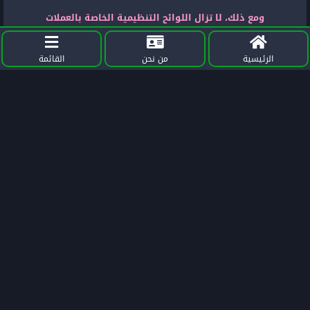
ومع ذلك، لا تزال اللوائح التنظيمية الخاصة بالعملات
المشفرة في مرحلتها المبكرة. ولدى MiCA بعض
الغموض في القرارات التنظيمية التي تحتاج إلى تسوية
الرئيسية
من نحن
القائمة
في المستقبل من أجل تغطية أفضل.
اقرأ أيضًا:
أفضل 10 محافظ تشفير رقمية !
تداول العملات المشفرة مفتاح نجاح الاستثمار!
إعادة توازن محفظة العملات المشفرة!
ما هي مكاتب العملات المشفرة خارج البورصة وكيف
تعمل؟