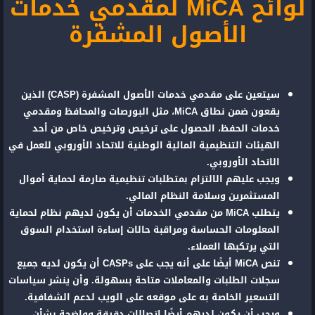
لوائح MiCA لمقدمي خدمات
الأصول المشفرة
سيتعين على مقدمي خدمات الأصول المشفرة (CASP) الذين
يقعون ضمن نطاق MiCA، مثل البورصات والمحافظ ومقدمي
خدمات الحفظ، الحصول على ترخيص وترخيص خاص من أحد
الهيئات التنظيمية المالية الوطنية للاتحاد الأوروبي للعمل في
الاتحاد الأوروبي.
ويجب عليهم الالتزام بمتطلبات تنظيمية صارمة لحماية أموال
المستثمرين وسلامة النظام المالي.
يتطلب MiCA من مقدمي الخدمات أن يكون لديهم نظام لحماية
المعلومات الحساسة ومراقبة حالات إساءة استخدام السوق
التي يرتكبها العملاء.
تنص MiCA أيضًا على أنه يجب على CASPs أن يكون لديه جميع
سجلات الطلبات والمعاملات متاحة بسهولة. وأن ينشر سياسات
التسعير الخاصة به على موقعه على الويب لدعم الشفافية.
ويجب أن يكون لديهم أيضًا اتصالات دقيقة وواضحة بشأن