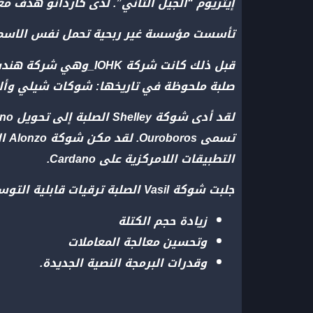
إيثريوم “الجيل الثاني”. لدى كاردانو هدف م
تأسست مؤسسة غير ربحية تحمل نفس الاسم_مؤسسة كاردانو_ في عام 2017 للإشرا
قبل ذلك كانت شركة K
صلبة ملحوظة في تاريخها: شوكات شيلي وألون
التطبيقات اللامركزية على Cardano.
جلبت شوكة Vasil الصلبة ترقيات قابلية التوسع لتحسين وظائف dApp بشكل أكبر مثل:
زيادة حجم الكتلة
وتحسين معالجة المعاملات
وقدرات البرمجة النصية الجديدة.