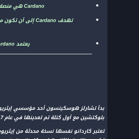
Cardano هي منصة بلوكتشين أسسها تشارلز هوسكينسون في عام 2015. وتم إطلاقها في عام 2017.
يعتمد Cardano على بروتوكول إجماع إثبات الحصة Ouroboros باستخدام رمزه الأصلي، Ada.
بلوكتشين مع أول كتلة تم تعدينها في عام 2017.
تعتبر كاردانو نفسها نسخة محدثة من إيثري