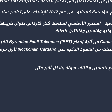
علن عن نفسه يتمثل في تقديم الخدمات المصرفية لغير المتعا
ف على تطوير سلسلة كتل كاردانو وتعزيز تبنيها.
IOH_وهي شركة هندسية_ المطور الأساسي لسلسلة كتل كاردانو. طوال
زو وفاسيل وفالنتين الصلبة.
تسمى Ouroboros. لقد مكن ش