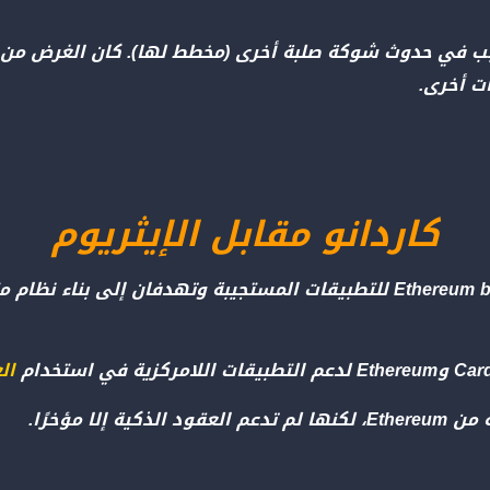
2023 حدث تحديث Valentin مما تسبب في حدوث شوكة صلبة أخرى (مخطط لها). كا
ت أخرى.
كاردانو مقابل الإيثريوم
ال