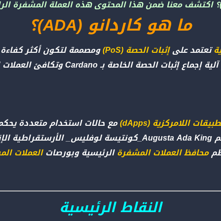
ما هو كاردانو (ADA)؟
ة
تعتمد على
إثبات الحصة (PoS)
ومصممة لتكون أكثر كفاءة 
، تستخدم آلية إجماع إثبات الحص
بيقات اللامركزية (dApps)
مع حالات استخدام متعددة يحكم
المشفرة في blockchain باسم ADA على اسم Augusta Ada King_كونتيس
محافظ العملات المشفرة
الرئيسية وبورصات
العملات ال
النقاط الرئيسية