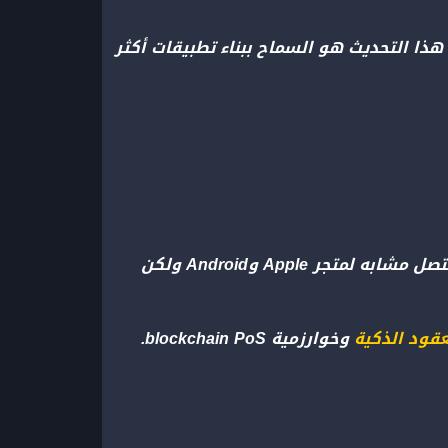
ن الغرض من هذا التحديث هو السماح ببناء تطبيقات أكثر
تُستخدم كل من منصتي Cardano وEthereum blockchain للتطبيقات المستجيبة وتهدفان إلى بناء نظام متصل مشابه لمتجر Apple وAndroid ولكن
عقود الذكية
وخوارزمية blockchain PoS.