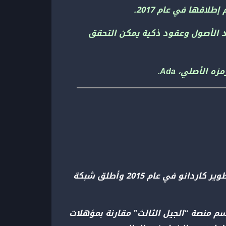
لامركزية (dApp) مع دفتر حسابات متعدد الأصول وعقود ذكية يمكن التحقق
بدأ تشارلز هوسكينسون أحد مؤسسي إيثريوم الذي ترك المشروع بسبب خلافات مع اتجاه إيثريوم، في تطوير كاردانو في عام 2015 وأطلق شبكة
 منصة “الجيل الثالث” مقارنة بمؤهلات