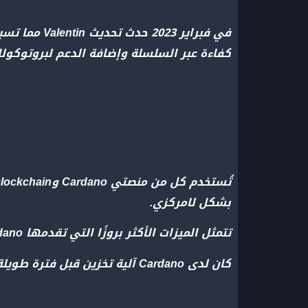
في فبراير 
كفاءة عبر السلسلة وإضافة الدعم لبروتوكولا
بشكل لامركزي.
تتمثل الميزات الأكثر بروزًا التي تقدمها Cardano وEthereum لدعم التطبيقات اللامركزية في استخدام
كان لدى Cardano آلية تخزين قبل فترة طويلة من Ethereum، لكنها لم تدعم العقود الذكية إلا مؤخرًا.