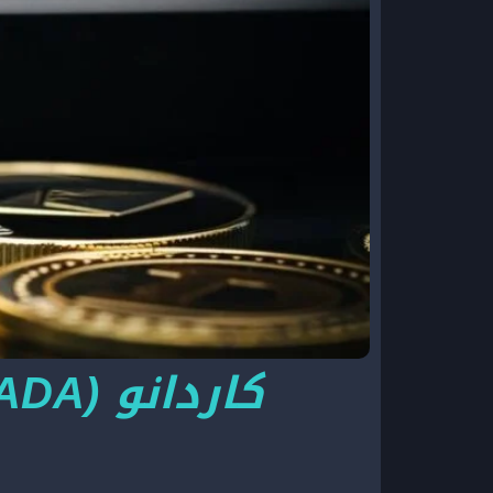
كاردانو (ADA): ما هو وكيف يختلف عن البيتكوين