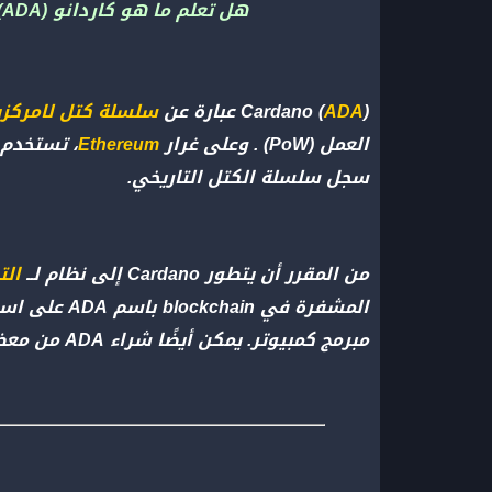
هل تعلم ما هو كاردانو (ADA)؟ اكتشف معنا ضمن هذا المحتوى هذه العملة المشفرة الرائدة وكيف تختلف عن غيرها…
) عبارة عن
ADA
Cardano (
سلسلة كتل لامركزي
العمل (PoW) . وعلى غرار
Ethereum
سجل سلسلة الكتل التاريخي.
من المقرر أن يتطور Cardano إلى نظام لــ
التط
مبرمج كمبيوتر. يمكن أيضًا شراء ADA من معظم