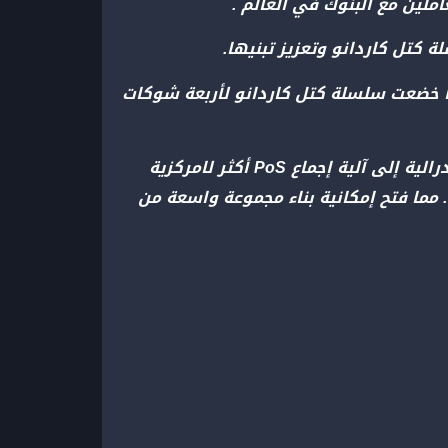
ملين مع البنوك في العالم .
 تاريخها خضعت سلسلة كتل كاردانو لأربعة شوكات
لقد أدى شوكة Shelley الصلبة إلى تحويل Cardano من آلية إجماع Byzantine Fault Tolerance (fBFT) الفيدرالية إلى آلية إجماع PoS أكثر لامركزية
وكة Alonzo الصلبة من العقود الذكية على blockchain Cardano لأول مرة. مما فتح إمكانية بناء مجموعة واسعة من