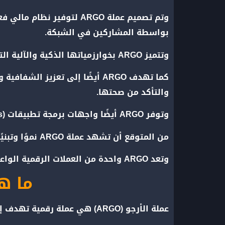
وتم تصميم عملة ARGO لتو
بواسطة المشاركين في الشبكة.
وتتميز ARGO بخوارزمياتها الذكية والآلية التي تضمن سرعة المعاملات وتأمينها بشكل فعال.
كما تهدف ARGO أيضًا إلى تعزي
والتأكد من صحتها.
وتوفر ARGO أيضًا واجهات برمجة تطبيقات (APIs) لتسهيل التكامل مع منصات التداول الأخرى وتوفير تجربة سلسة وسهلة للمستخدمين.
من المتوقع أن تشهد عملة ARGO نموًا وتبنيًا متزايدًا في سوق العملات الرقمية، حيث توفر فرصًا جديدة ومثيرة للمستثمرين والمتداولين.
وتعد ARGO واحدة من العملات الرقمية الواعدة في المستقبل، وقد تلعب دورًا هامًا في تطوير وتقدم سوق العملات الرقمية.
ما هي
عملة الأرجو (ARGO) هي عملة رقمية تهدف إلى تحقيق عدة أهداف.